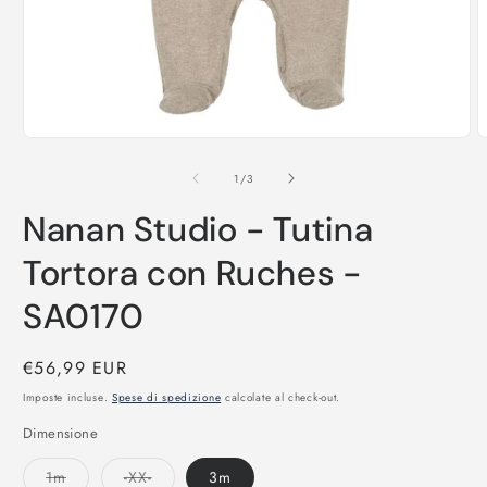
Apri
A
contenuti
c
multimediali
m
su
1
/
3
1
2
in
i
Nanan Studio - Tutina
finestra
f
modale
m
Tortora con Ruches -
SA0170
Prezzo
€56,99 EUR
di
Imposte incluse.
Spese di spedizione
calcolate al check-out.
listino
Dimensione
Variante
Variante
1m
-XX-
3m