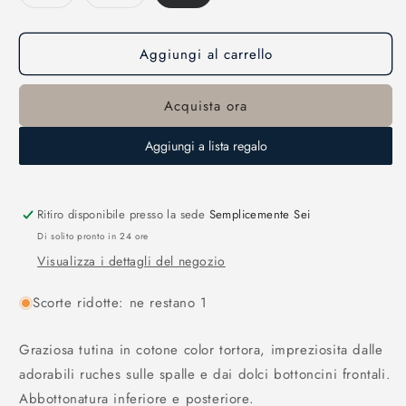
esaurita
esaurita
o
o
non
non
disponibile
disponibile
Aggiungi al carrello
Acquista ora
Aggiungi a lista regalo
Ritiro disponibile presso la sede
Semplicemente Sei
Di solito pronto in 24 ore
Visualizza i dettagli del negozio
Scorte ridotte: ne restano 1
Graziosa tutina in cotone color tortora, impreziosita dalle
adorabili ruches sulle spalle e dai dolci bottoncini frontali.
Abbottonatura inferiore e posteriore.