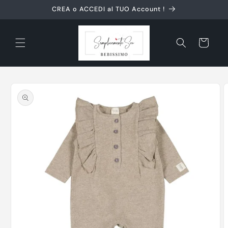
Vai
CREA o ACCEDI al TUO Account !
direttamente
ai contenuti
Carrello
Passa alle
informazioni
sul prodotto