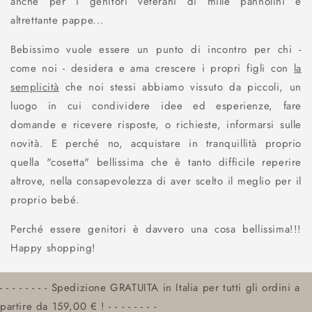
anche per i genitori veterani di mille pannolini e
altrettante pappe...
Bebissimo vuole essere un punto di incontro per chi -
come noi - desidera e ama crescere i propri figli con
la
semplicità
che noi stessi abbiamo vissuto da piccoli, un
luogo in cui condividere idee ed esperienze, fare
domande e ricevere risposte, o richieste, informarsi sulle
novità. E perché no, acquistare in tranquillità proprio
quella "cosetta" bellissima che è tanto difficile reperire
altrove, nella consapevolezza di aver scelto il meglio per il
proprio bebé.
Perché essere genitori è davvero una cosa bellissima!!!
Happy shopping!
- - - - - - - - Spedizione GRATUITA in Italia per tutti gli ordini a
partire da 159,00 € ! - - - - - - - -