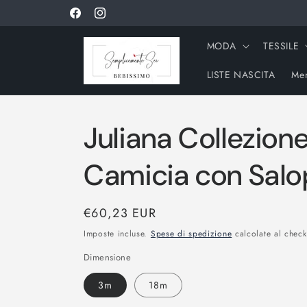
Vai
direttamente
Facebook
Instagram
ai contenuti
MODA
TESSILE
LISTE NASCITA
Men
Juliana Collezione
Camicia con Salop
Prezzo
€60,23 EUR
di
Imposte incluse.
Spese di spedizione
calcolate al check
listino
Dimensione
3m
18m