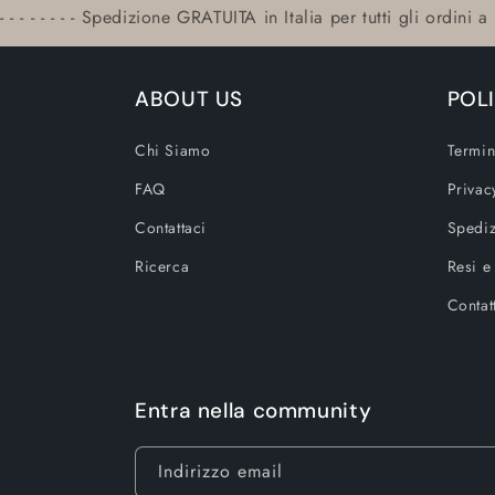
- - - - - - - - Spedizione GRATUITA in Italia per tutti gli ordini a p
ABOUT US
POL
Chi Siamo
Termin
FAQ
Privac
Contattaci
Spediz
Ricerca
Resi e
Contat
Entra nella community
Indirizzo email