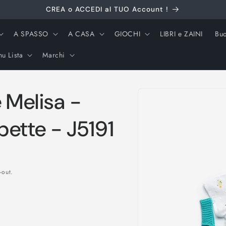
CREA o ACCEDI al TUO Account !
A SPASSO
A CASA
GIOCHI
LIBRI e ZAINI
Buo
u Lista
Marchi
Passa alle
 Melisa -
informazioni
sul prodotto
ette - J5191
-out.