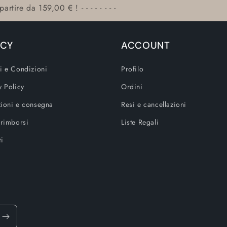
artire da 159,00 € ! - - - - - - - -
ICY
ACCOUNT
i e Condizioni
Profilo
y Policy
Ordini
ioni e consegna
Resi e cancellazioni
 rimborsi
Liste Regali
ti