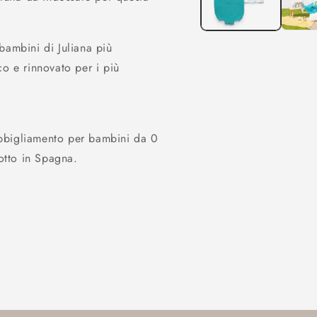
modale
bambini di Juliana più
co e rinnovato per i più
bbigliamento per bambini da 0
otto in Spagna.