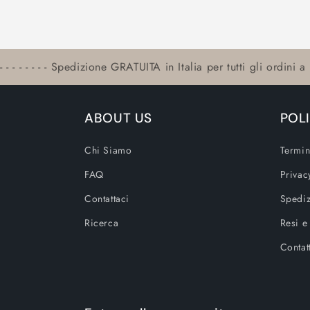
- - - - - - - - Spedizione GRATUITA in Italia per tutti gli ordini a p
ABOUT US
POL
Chi Siamo
Termin
FAQ
Privac
Contattaci
Spediz
Ricerca
Resi e
Contat