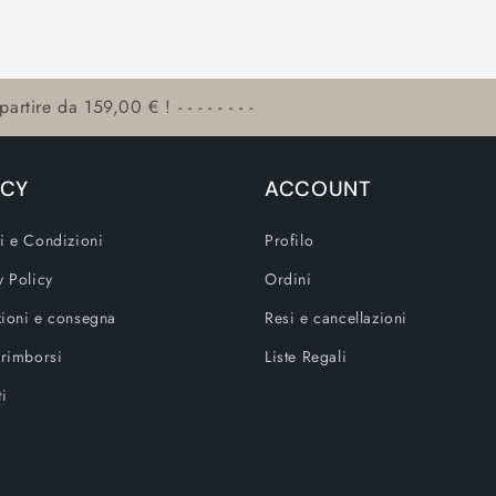
artire da 159,00 € ! - - - - - - - -
ICY
ACCOUNT
i e Condizioni
Profilo
y Policy
Ordini
ioni e consegna
Resi e cancellazioni
 rimborsi
Liste Regali
ti