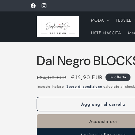
Vai
direttamente
Facebook
Instagram
ai contenuti
MODA
TESSILE
LISTE NASCITA
Men
Dal Negro BLOCKS
Prezzo
Prezzo
€16,90 EUR
€34,00 EUR
In offerta
di
scontato
Imposte incluse.
Spese di spedizione
calcolate al check
listino
Aggiungi al carrello
Acquista ora