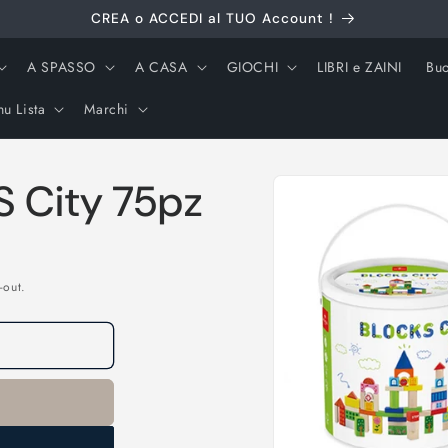
CREA o ACCEDI al TUO Account !
A SPASSO
A CASA
GIOCHI
LIBRI e ZAINI
Buo
u Lista
Marchi
Passa alle
 City 75pz
informazioni
sul prodotto
-out.