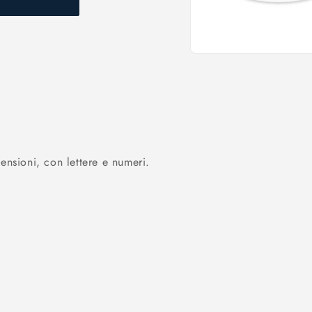
Apri
contenuti
multimediali
1
in
finestra
modale
ensioni, con lettere e numeri.