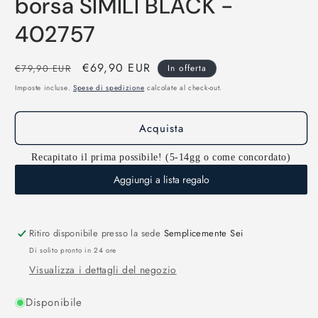
borsa SIMILI BLACK -
402757
Prezzo
Prezzo
€69,90 EUR
€79,90 EUR
In offerta
di
scontato
Imposte incluse.
Spese di spedizione
calcolate al check-out.
listino
Acquista
Recapitato il prima possibile! (5-14gg o come concordato)
Aggiungi a lista regalo
Ritiro disponibile presso la sede
Semplicemente Sei
Di solito pronto in 24 ore
Visualizza i dettagli del negozio
Disponibile