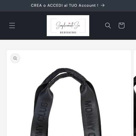
Vai
CREA o ACCEDI al TUO Account !
direttamente
ai contenuti
Carrello
Passa alle
informazioni
sul prodotto