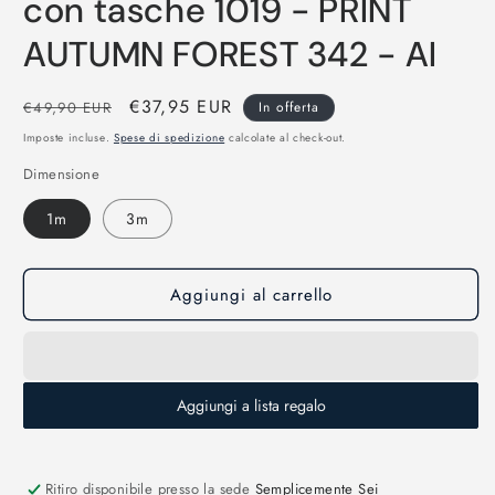
con tasche 1019 - PRINT
AUTUMN FOREST 342 - AI
Prezzo
Prezzo
€37,95 EUR
€49,90 EUR
In offerta
di
scontato
Imposte incluse.
Spese di spedizione
calcolate al check-out.
listino
Dimensione
1m
3m
Aggiungi al carrello
Aggiungi a lista regalo
Ritiro disponibile presso la sede
Semplicemente Sei