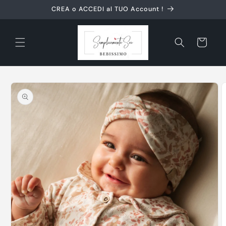
Vai
CREA o ACCEDI al TUO Account !
direttamente
ai contenuti
Carrello
Passa alle
informazioni
sul prodotto