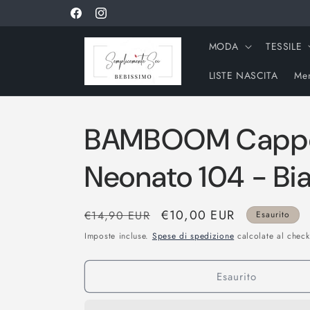
Vai
direttamente
Facebook
Instagram
ai contenuti
MODA
TESSILE
LISTE NASCITA
Men
BAMBOOM Cappe
Neonato 104 - Bi
Prezzo
Prezzo
€10,00 EUR
€14,90 EUR
Esaurito
di
scontato
Imposte incluse.
Spese di spedizione
calcolate al check
listino
Esaurito