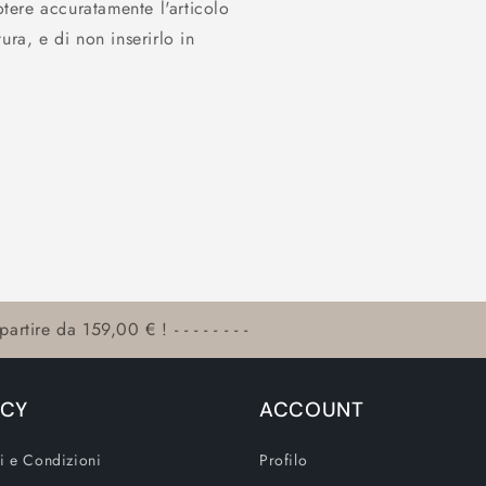
otere accuratamente l'articolo
ura, e di non inserirlo in
artire da 159,00 € ! - - - - - - - -
ICY
ACCOUNT
i e Condizioni
Profilo