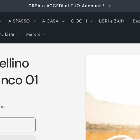
CREA o ACCEDI al TUO Account !
A SPASSO
A CASA
GIOCHI
LIBRI e ZAINI
Buo
u Lista
Marchi
Passa alle
llino
informazioni
sul prodotto
anco 01
-out.