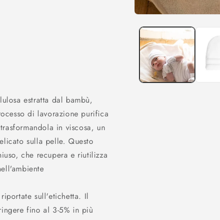
Apri
contenuti
multimediali
1
in
finestra
modale
llulosa estratta dal bambù,
processo di lavorazione purifica
, trasformandola in viscosa, un
elicato sulla pelle. Questo
iuso, che recupera e riutilizza
 nell'ambiente
iportate sull'etichetta. Il
ringere fino al 3-5% in più